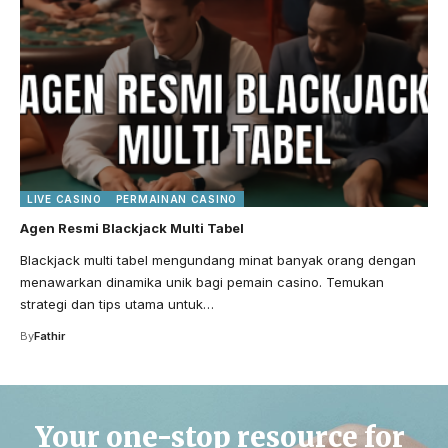
LIVE CASINO
PERMAINAN CASINO
Agen Resmi Blackjack Multi Tabel
Blackjack multi tabel mengundang minat banyak orang dengan
menawarkan dinamika unik bagi pemain casino. Temukan
strategi dan tips utama untuk…
By
Fathir
Your one-stop resource for