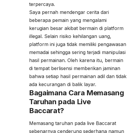
terpercaya.
Saya pernah mendengar cerita dari
beberapa pemain yang mengalami
kerugian besar akibat bermain di platform
illegal. Selain risiko kehilangan uang,
platform ini juga tidak memiliki pengawasan
memadai sehingga sering terjadi manipulasi
hasil permainan. Oleh karena itu, bermain
di tempat berlisensi memberikan jaminan
bahwa setiap hasil permainan adil dan tidak
ada kecurangan di balik layar.
Bagaimana Cara Memasang
Taruhan pada Live
Baccarat?
Memasang taruhan pada live Baccarat
sebenarnya cenderung sederhana namun