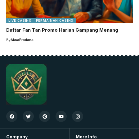
LIVE CASINO
PERMAINAN CASINO
Daftar Fan Tan Promo Harian Gampang Menang
By
AksaPradana
Company
More Info