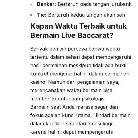
Banker:
Bertaruh pada tangan jurubank
Tie:
Bertaruh kedua tangan akan seri
Kapan Waktu Terbaik untuk
Bermain Live Baccarat?
Banyak pemain percaya bahwa waktu
tertentu dalam sehari dapat mempengaruhi
hasil permainan meskipun tidak ada bukti
konkret mengenai hal ini dalam
permainan
kasino
. Namun dari pengalaman saya,
merencanakan waktu bermain bisa
memberi keuntungan psikologis.
Bermain saat Anda merasa segar dan
fokus adalah kunci utama. Hindari bermain
dalam kondisi lelah atau emosi tinggi
karena hal ini dapat mempengaruhi