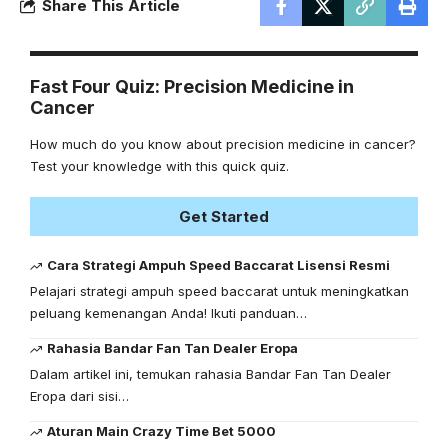
Share This Article
Fast Four Quiz: Precision Medicine in
Cancer
How much do you know about precision medicine in cancer?
Test your knowledge with this quick quiz.
Get Started
Cara Strategi Ampuh Speed Baccarat Lisensi Resmi
Pelajari strategi ampuh speed baccarat untuk meningkatkan
peluang kemenangan Anda! Ikuti panduan…
Rahasia Bandar Fan Tan Dealer Eropa
Dalam artikel ini, temukan rahasia Bandar Fan Tan Dealer
Eropa dari sisi…
Aturan Main Crazy Time Bet 5000