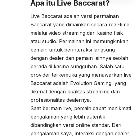
Apa itu Live Baccarat?
Live Baccarat adalah versi permainan
Baccarat yang dimainkan secara real-time
melalui video streaming dari kasino fisik
atau studio. Permainan ini memungkinkan
pemain untuk berinteraksi langsung
dengan dealer dan pemain lainnya seolah
berada di kasino sungguhan. Salah satu
provider terkemuka yang menawarkan live
Baccarat adalah Evolution Gaming, yang
dikenal dengan kualitas streaming dan
profesionalitas dealernya.
Saat bermain live, pemain dapat menikmati
pengalaman yang lebih autentik
dibandingkan versi online standar. Dari
pengalaman saya, interaksi dengan dealer