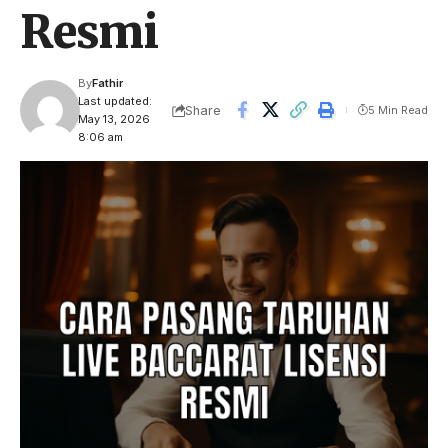
Resmi
By
Fathir
Last updated:
Share
5 Min Read
May 13, 2026
8:06 am