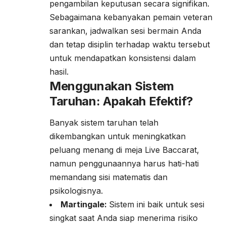
pengambilan keputusan secara signifikan.
Sebagaimana kebanyakan pemain veteran
sarankan, jadwalkan sesi bermain Anda
dan tetap disiplin terhadap waktu tersebut
untuk mendapatkan konsistensi dalam
hasil.
Menggunakan Sistem
Taruhan: Apakah Efektif?
Banyak sistem taruhan telah
dikembangkan untuk meningkatkan
peluang menang di meja Live Baccarat,
namun penggunaannya harus hati-hati
memandang sisi matematis dan
psikologisnya.
Martingale:
Sistem ini baik untuk sesi
singkat saat Anda siap menerima risiko