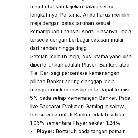
membutuhkan kejelian dalam setiap
langkahnya. Pertama, Anda harus memilih
meja dengan batas taruhan sesuai
kemampuan finansial Anda. Biasanya, meja
tersedia dengan berbagai batasan mulai
dari rendah hingga tinggi.
Setelah memilih meja, opsi utama yang bisa
dipertaruhkan adalah Player, Banker, atau
Tie. Dari segi persentase kemenangan,
pilihan Banker sering dianggap lebih
menguntungkan meskipun terdapat komisi
5% pada setiap kemenangan Banker. Pada
live Baccarat Evolution Gaming misalnya,
house edge untuk Banker adalah sekitar
1.06% sementara Player sekitar 1.24%.
Player:
Bertaruh pada tangan pemain