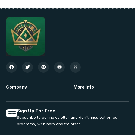
Company
More Info
Sign Up For Free
Subscribe to our newsletter and don't miss out on our
programs, webinars and trainings.