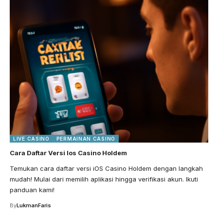
LIVE CASINO
PERMAINAN CASINO
Cara Daftar Versi Ios Casino Holdem
Temukan cara daftar versi iOS Casino Holdem dengan langkah
mudah! Mulai dari memilih aplikasi hingga verifikasi akun. Ikuti
panduan kami!
By
LukmanFaris