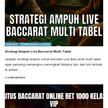
KASINO
PERMAINAN CASINO
Strategi Ampuh Live Baccarat Multi Tabel
Jelajahi strategi ampuh untuk bermain Live Baccarat multi tabel
agar peluang menangmu meningkat! Ketahui tips dan trik terbaik
di artikel…
By
LukmanFaris