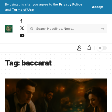
By using this site, you agree to the
Privacy Policy
Accept
and
Terms of Use
.
Tag:
baccarat